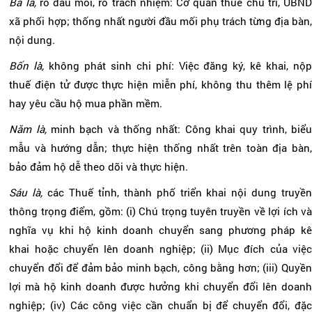
Ba là,
rõ đầu mối, rõ trách nhiệm: Cơ quan thuế chủ trì, UBN
xã phối hợp; thống nhất người đầu mối phụ trách từng địa bàn,
nội dung.
Bốn là,
không phát sinh chi phí: Việc đăng ký, kê khai, nộ
thuế điện tử được thực hiện miễn phí, không thu thêm lệ phí
hay yêu cầu hộ mua phần mềm.
Năm là,
minh bạch và thống nhất: Công khai quy trình, biể
mẫu và hướng dẫn; thực hiện thống nhất trên toàn địa bàn,
bảo đảm hộ dễ theo dõi và thực hiện.
Sáu là,
các Thuế tỉnh, thành phố triển khai nội dung truyề
thông trọng điểm, gồm: (i) Chú trọng tuyên truyền về lợi ích và
nghĩa vụ khi hộ kinh doanh chuyển sang phương pháp kê
khai hoặc chuyển lên doanh nghiệp; (ii) Mục đích của việc
chuyển đổi để đảm bảo minh bạch, công bằng hơn; (iii) Quyền
lợi mà hộ kinh doanh được hưởng khi chuyển đổi lên doanh
nghiệp; (iv) Các công việc cần chuẩn bị để chuyển đổi, đặc