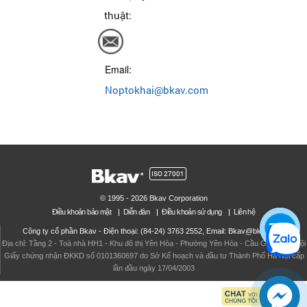
thuật:
Email:
Noptokhai@bkav.com
ISO 27001
© 1995 - 2026 Bkav Corporation
Điều khoản bảo mật
Diễn đàn
Điều khoản sử dụng
Liên hệ
Công ty cổ phần Bkav - Điện thoại: (84-24) 3763 2552, Email: Bkav@bkav.com
Địa chỉ: Tầng 2 - Toà nhà HH1 - Khu đô thị Yên Hòa - Phường Yên Hòa - Cầu Giấy - Hà Nội
Giấy chứng nhận ĐKKD số 0101360697 do Sở Kế hoạch và đầu tư Thành Phố Hà Nội cấp
lần đầu ngày 17/04/2003