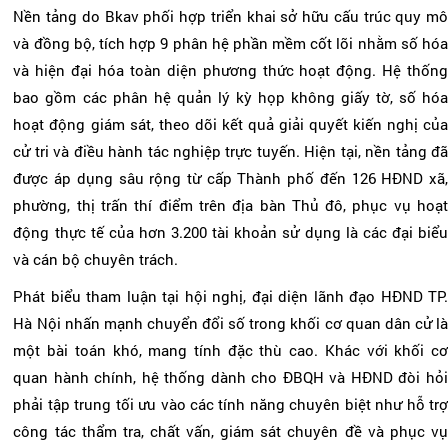
Nền tảng do Bkav phối hợp triển khai sở hữu cấu trúc quy mô
và đồng bộ, tích hợp 9 phân hệ phần mềm cốt lõi nhằm số hóa
và hiện đại hóa toàn diện phương thức hoạt động. Hệ thống
bao gồm các phân hệ quản lý kỳ họp không giấy tờ, số hóa
hoạt động giám sát, theo dõi kết quả giải quyết kiến nghị của
cử tri và điều hành tác nghiệp trực tuyến. Hiện tại, nền tảng đã
được áp dụng sâu rộng từ cấp Thành phố đến 126 HĐND xã,
phường, thị trấn thí điểm trên địa bàn Thủ đô, phục vụ hoạt
động thực tế của hơn 3.200 tài khoản sử dụng là các đại biểu
và cán bộ chuyên trách.
Phát biểu tham luận tại hội nghị, đại diện lãnh đạo HĐND TP.
Hà Nội nhấn mạnh chuyển đổi số trong khối cơ quan dân cử là
một bài toán khó, mang tính đặc thù cao. Khác với khối cơ
quan hành chính, hệ thống dành cho ĐBQH và HĐND đòi hỏi
phải tập trung tối ưu vào các tính năng chuyên biệt như hỗ trợ
công tác thẩm tra, chất vấn, giám sát chuyên đề và phục vụ