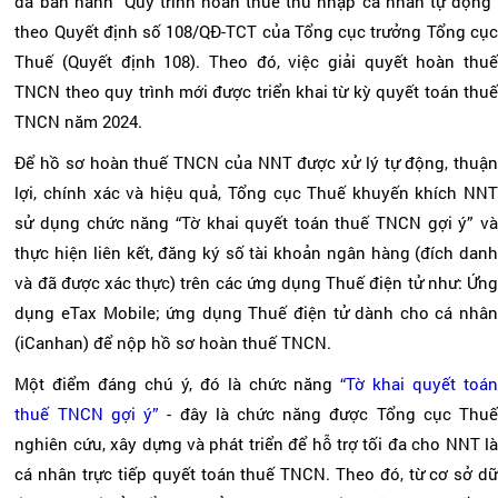
đã ban hành “Quy trình hoàn thuế thu nhập cá nhân tự động”
theo Quyết định số 108/QĐ-TCT của Tổng cục trưởng Tổng cục
Thuế (Quyết định 108). Theo đó, việc giải quyết hoàn thuế
TNCN theo quy trình mới được triển khai từ kỳ quyết toán thuế
TNCN năm 2024.
Để hồ sơ hoàn thuế TNCN của NNT được xử lý tự động, thuận
lợi, chính xác và hiệu quả, Tổng cục Thuế khuyến khích NNT
sử dụng chức năng “Tờ khai quyết toán thuế TNCN gợi ý” và
thực hiện liên kết, đăng ký số tài khoản ngân hàng (đích danh
và đã được xác thực) trên các ứng dụng Thuế điện tử như: Ứng
dụng eTax Mobile; ứng dụng Thuế điện tử dành cho cá nhân
(iCanhan) để nộp hồ sơ hoàn thuế TNCN.
Một điểm đáng chú ý, đó là chức năng
“Tờ khai quyết toán
thuế TNCN gợi ý”
- đây là chức năng được Tổng cục Thuế
nghiên cứu, xây dựng và phát triển để hỗ trợ tối đa cho NNT là
cá nhân trực tiếp quyết toán thuế TNCN. Theo đó, từ cơ sở dữ