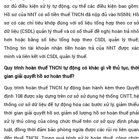
sơ đủ điều kiện xử lý tự động, cụ thể các điều kiện bao gồm:
Hồ sơ của NNT có số tiền thuế TNCN đã nộp đủ vào NSNN; Hồ
sơ có các chỉ tiêu khớp đúng với số liệu tổng hợp theo cơ sở
dữ liệu (CSDL) quản lý thuế và có số thuế đề nghị hoàn trả nhỏ
hơn hoặc bằng số liệu tổng hợp theo CSDL quản lý thuế;
Thông tin tài khoản nhận tiền hoàn trả của NNT được xác
minh và liên kết với CSDL quản lý thuế.
Quy trình hoàn thuế TNCN tự động có khác gì về thủ tục, thời
gian giải quyết hồ sơ hoàn thuế?
Quy trình hoàn thuế TNCN tự động ban hành kèm theo Quyết
định 108 được xây dựng trên cơ sở sử dụng hệ thống CNTT, hệ
thống cơ sở dữ liệu để tự động hóa các bước xử lý, giảm thiểu
thời gian giải quyết hồ sơ, giảm số lượng hồ sơ hoàn thuế phải
xử lý thủ công của công chức thuế trên cơ sở quy định pháp
luật, đồng thời đảm bảo phòng ngừa được các rủi ro liên quan
đến thuế TNCN. Trong quá trình xử lý hoàn thuế, công chức