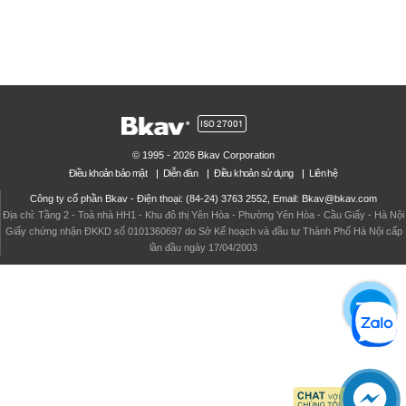
ISO 27001
© 1995 - 2026 Bkav Corporation
Điều khoản bảo mật
Diễn đàn
Điều khoản sử dụng
Liên hệ
Công ty cổ phần Bkav - Điện thoại: (84-24) 3763 2552, Email: Bkav@bkav.com
Địa chỉ: Tầng 2 - Toà nhà HH1 - Khu đô thị Yên Hòa - Phường Yên Hòa - Cầu Giấy - Hà Nội
Giấy chứng nhận ĐKKD số 0101360697 do Sở Kế hoạch và đầu tư Thành Phố Hà Nội cấp
lần đầu ngày 17/04/2003