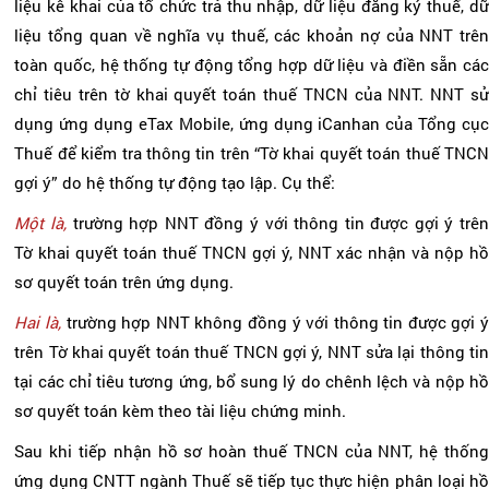
liệu kê khai của tổ chức trả thu nhập, dữ liệu đăng ký thuế, dữ
liệu tổng quan về nghĩa vụ thuế, các khoản nợ của NNT trên
toàn quốc, hệ thống tự động tổng hợp dữ liệu và điền sẵn các
chỉ tiêu trên tờ khai quyết toán thuế TNCN của NNT. NNT sử
dụng ứng dụng eTax Mobile, ứng dụng iCanhan của Tổng cục
Thuế để kiểm tra thông tin trên “Tờ khai quyết toán thuế TNCN
gợi ý” do hệ thống tự động tạo lập. Cụ thể:
Một là,
trường hợp NNT đồng ý với thông tin được gợi ý trê
Tờ khai quyết toán thuế TNCN gợi ý, NNT xác nhận và nộp hồ
sơ quyết toán trên ứng dụng.
Hai là,
trường hợp NNT không đồng ý với thông tin được gợi 
trên Tờ khai quyết toán thuế TNCN gợi ý, NNT sửa lại thông tin
tại các chỉ tiêu tương ứng, bổ sung lý do chênh lệch và nộp hồ
sơ quyết toán kèm theo tài liệu chứng minh.
Sau khi tiếp nhận hồ sơ hoàn thuế TNCN của NNT, hệ thống
ứng dụng CNTT ngành Thuế sẽ tiếp tục thực hiện phân loại hồ