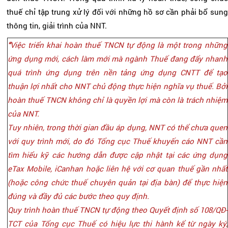
thuế chỉ tập trung xử lý đối với những hồ sơ cần phải bổ sung
thông tin, giải trình của NNT.
“
Việc triển khai hoàn thuế TNCN tự động là một trong những
ứng dụng mới, cách làm mới mà ngành Thuế đang đẩy nhanh
quá trình ứng dụng trên nền tảng ứng dụng CNTT để tạo
thuận lợi nhất cho NNT chủ động thực hiện nghĩa vụ thuế. Bởi
hoàn thuế TNCN không chỉ là quyền lợi mà còn là trách nhiệm
của NNT.
Tuy nhiên, trong thời gian đầu áp dụng, NNT có thể chưa quen
với quy trình mới, do đó Tổng cục Thuế khuyến cáo NNT cần
tìm hiểu kỹ các hướng dẫn được cập nhật tại các ứng dụng
eTax Mobile, iCanhan hoặc liên hệ với cơ quan thuế gần nhất
(hoặc công chức thuế chuyên quản tại địa bàn) để thực hiện
đúng và đầy đủ các bước theo quy định.
Quy trình hoàn thuế TNCN tự động theo Quyết định số 108/QĐ-
TCT của Tổng cục Thuế có hiệu lực thi hành kể từ ngày ký,