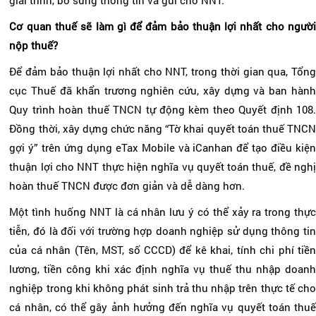
giải trình, bổ sung thông tin và gửi cho NNT.
Cơ quan thuế sẽ làm gì để đảm bảo thuận lợi nhất cho người
nộp thuế?
Để đảm bảo thuận lợi nhất cho NNT, trong thời gian qua, Tổng
cục Thuế đã khẩn trương nghiên cứu, xây dựng và ban hành
Quy trình hoàn thuế TNCN tự động kèm theo Quyết định 108.
Đồng thời, xây dựng chức năng “Tờ khai quyết toán thuế TNCN
gợi ý” trên ứng dụng eTax Mobile và iCanhan để tạo điều kiện
thuận lợi cho NNT thực hiện nghĩa vụ quyết toán thuế, đề nghị
hoàn thuế TNCN được đơn giản và dễ dàng hơn.
Một tình huống NNT là cá nhân lưu ý có thể xảy ra trong thực
tiễn, đó là đối với trường hợp doanh nghiệp sử dụng thông tin
của cá nhân (Tên, MST, số CCCD) để kê khai, tính chi phí tiền
lương, tiền công khi xác định nghĩa vụ thuế thu nhập doanh
nghiệp trong khi không phát sinh trả thu nhập trên thực tế cho
cá nhân, có thể gây ảnh hưởng đến nghĩa vụ quyết toán thuế