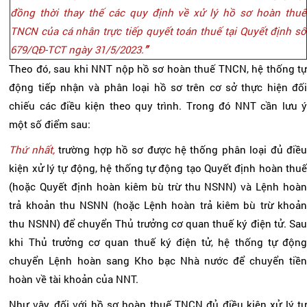
đồng thời thay thế các quy định về xử lý hồ sơ hoàn thuế
TNCN của cá nhân trực tiếp quyết toán thuế tại Quyết định số
679/QĐ-TCT ngày 31/5/2023.
”
Theo đó, sau khi NNT nộp hồ sơ hoàn thuế TNCN, hệ thống tự
động tiếp nhận và phân loại hồ sơ trên cơ sở thực hiện đối
chiếu các điều kiện theo quy trình. Trong đó NNT cần lưu ý
một số điểm sau:
Thứ nhất,
trường hợp hồ sơ được hệ thống phân loại đủ điề
kiện xử lý tự động, hệ thống tự động tạo Quyết định hoàn thuế
(hoặc Quyết định hoàn kiêm bù trừ thu NSNN) và Lệnh hoàn
trả khoản thu NSNN (hoặc Lệnh hoàn trả kiêm bù trừ khoản
thu NSNN) để chuyển Thủ trưởng cơ quan thuế ký điện tử. Sau
khi Thủ trưởng cơ quan thuế ký điện tử, hệ thống tự động
chuyển Lệnh hoàn sang Kho bạc Nhà nước để chuyển tiền
hoàn về tài khoản của NNT.
Như vậy, đối với hồ sơ hoàn thuế TNCN đủ điều kiện xử lý tự