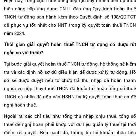
Hiện nay, Tổng cục Thuế đang tiếp tục đẩy nhanh tiến độ thực
hiện nâng cấp ứng dụng CNTT đáp ứng Quy trình hoàn thuế
TNCN tự động ban hành kèm theo Quyết định số 108/QĐ-TCT
để phục vụ tốt nhất cho NNT trong kỳ quyết toán thuế TNCN
năm 2024.
Thời gian giải quyết hoàn thuế TNCN tự động có được rút
ngắn so với trước?
Tại bước giải quyết hoàn thuế TNCN tự động, hệ thống sẽ kiểm
tra và xác định hồ sơ đủ điều kiện để được xử lý tự động. Hồ
sơ sẽ được duyệt nếu tổ chức trả thu nhập đã hoàn thành
nghĩa vụ nộp thay thuế TNCN đã khấu trừ hoặc tổng số thuế
TNCN cá nhân đã nộp vào NSNN tại kỳ quyết toán thuế có đề
nghị hoàn thuế.
Ngoài ra, các chỉ tiêu như tổng thu nhập chịu thuế, tổng số
thuế đề nghị hoàn phải khớp với dữ liệu quản lý thuế tại thời
điểm xét duyệt. Bên cạnh đó, thông tin tài khoản nhận tiền