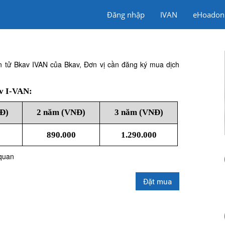
Đăng nhập
IVAN
eHoadon
n tử Bkav IVAN của Bkav, Đơn vị cần đăng ký mua dịch
av I-VAN:
Đ)
2 năm (VNĐ)
3 năm (VNĐ)
890.000
1.290.000
 quan
Đặt mua