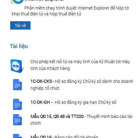
Phần mềm chạy trình duyệt Internet Explorer để Nộp tờ
khai thuế điện tử và Nộp thuế điện tử
Tải về
Tài liệu
Cho phép kết nối từ xa máy tính của kỹ thuật tới máy
tính của Khách hàng
1C-DK-CKS -
Hồ sơ đăng ký Chữ ký số dành cho doanh
nghiệp, tổ chức
1C-DK-GH
– Hồ sơ đăng ký gia hạn Chữ ký số
Mẫu QĐ 15, QĐ 48 và TT200
- Thuyết minh báo cáo tài
chính
Mẫu QĐ 19
- Bảng cân đối tài khoản