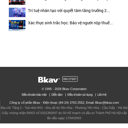
Trí tuệ nhân tạo với quyết tâm tăng trưởng 2...
Xác thực sinh trắc học: Bảo vệ người nộp thuế...
ISO 27001
© 1995 - 2026 Bkav Corporation
Điều khoản bảo mật
Diễn đàn
Điều khoản sử dụng
Liên hệ
Công ty cổ phần Bkav - Điện thoại: (84-24) 3763 2552, Email: Bkav@bkav.com
Địa chỉ: Tầng 2 - Toà nhà HH1 - Khu đô thị Yên Hòa - Phường Yên Hòa - Cầu Giấy - Hà Nội
Giấy chứng nhận ĐKKD số 0101360697 do Sở Kế hoạch và đầu tư Thành Phố Hà Nội cấp
lần đầu ngày 17/04/2003