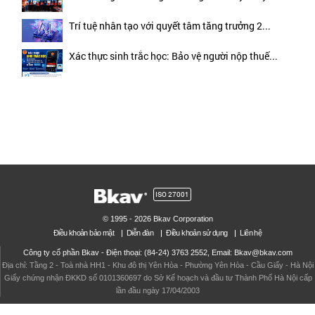
Trí tuệ nhân tạo với quyết tâm tăng trưởng 2...
Xác thực sinh trắc học: Bảo vệ người nộp thuế...
ISO 27001
© 1995 - 2026 Bkav Corporation
Điều khoản bảo mật
Diễn đàn
Điều khoản sử dụng
Liên hệ
Công ty cổ phần Bkav - Điện thoại: (84-24) 3763 2552, Email: Bkav@bkav.com
Địa chỉ: Tầng 2 - Toà nhà HH1 - Khu đô thị Yên Hòa - Phường Yên Hòa - Cầu Giấy - Hà Nội
Giấy chứng nhận ĐKKD số 0101360697 do Sở Kế hoạch và đầu tư Thành Phố Hà Nội cấp
lần đầu ngày 17/04/2003