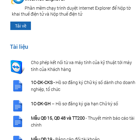
Phần mềm chạy trình duyệt Internet Explorer để Nộp tờ
khai thuế điện tử và Nộp thuế điện tử
Tải về
Tài liệu
Cho phép kết nối từ xa máy tính của kỹ thuật tới máy
tính của Khách hàng
1C-DK-CKS -
Hồ sơ đăng ký Chữ ký số dành cho doanh
nghiệp, tổ chức
1C-DK-GH
– Hồ sơ đăng ký gia hạn Chữ ký số
Mẫu QĐ 15, QĐ 48 và TT200
- Thuyết minh báo cáo tài
chính
Mẫu QĐ 19
- Bảng cân đối tài khoản