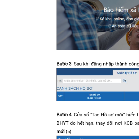
Bước 3
: Sau khi đăng nhập thành côn
Bước 4
: Cửa sổ “Tạo Hồ sơ mới” hiển t
BHYT do hết hạn, thay đổi nơi KCB ba
mới
(5).