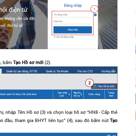
g, bấm
Tạo Hồ sơ mới
(2).
hị, nhập Tên Hồ sơ (3) và chọn loại hồ sơ “
HN8 - Cấp thẻ
n đầu, tham gia BHYT liên tục
” (4), sau đó bấm nút
Tạo