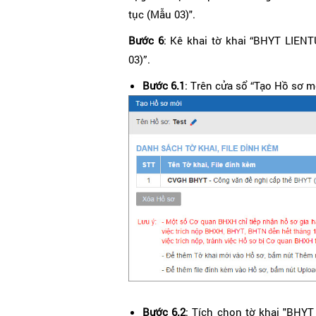
tục (Mẫu 03)".
Bước 6
: Kê khai tờ khai “BHYT LIEN
03)”.
Bước 6.1
: Trên cửa sổ “Tạo Hồ sơ 
Bước 6.2
: Tích chọn tờ khai "BHY