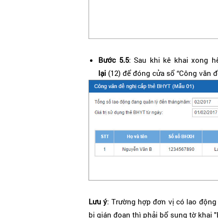
Bước 5.5
: Sau khi kê khai xong 
lại
(12) để đóng cửa sổ “Công văn đ
Lưu ý
: Trường hợp đơn vị có lao động
bị gián đoạn thì phải bổ sung tờ khai