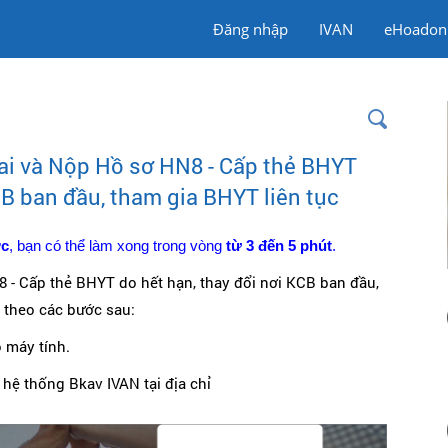
Đăng nhập
IVAN
eHoadon
ai và Nộp Hồ sơ HN8 - Cấp thẻ BHYT
CB ban đầu, tham gia BHYT liên tục
ớc
, bạn có thể làm xong trong vòng
từ 3 đến 5 phút
.
8 - Cấp thẻ BHYT do hết hạn, thay đổi nơi KCB ban đầu,
n theo các bước sau:
 máy tính.
 hệ thống Bkav IVAN tại địa chỉ